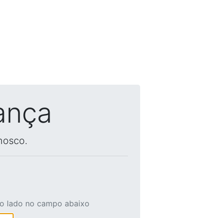
ança
nosco.
ao lado no campo abaixo