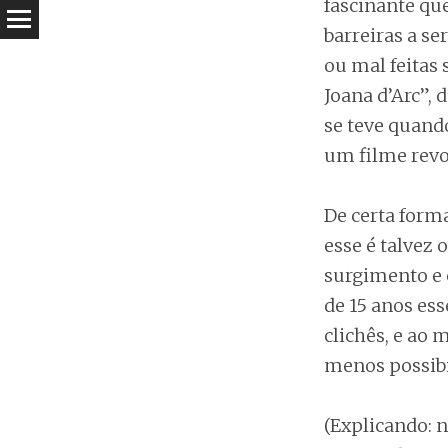
fascinante qu
barreiras a se
ou mal feitas 
Joana d’Arc”, 
se teve quando
um filme revol
De certa forma
esse é talvez 
surgimento e 
de 15 anos ess
clichês, e ao
menos possibi
(Explicando: n