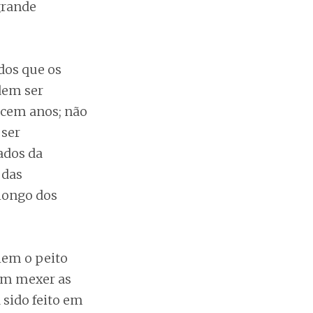
grande
ados que os
dem ser
 cem anos; não
ser
ados da
 das
longo dos
hem o peito
em mexer as
 sido feito em