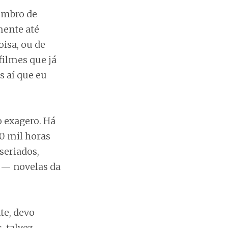
embro de
mente até
isa, ou de
filmes que já
 aí que eu
 exagero. Há
0 mil horas
 seriados,
s — novelas da
te, devo
, talvez