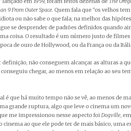
” lançado em 1959, foram feitos dezenas de
The Orego
lan 9 From Outer Space
. Quem fala que “os velhos tem
idiota ou não sabe o que fala; na melhor das hipóte
gue se desprender de padrões definidos quando ai
ma coisa. O resultado é um número justo de filme
poca de ouro de Hollywood, ou da França ou da Itáli
 definição, não conseguem alcançar as alturas a q
 conseguiu chegar, ao menos em relação ao seu te
al é que há muito tempo não se vê, ao menos de m
uma grande ruptura, algo que leve o cinema um nov
que me impressionou nesse aspecto foi
Dogville
, em
 o cinema ao que ele pode ter de mais básico, uma e