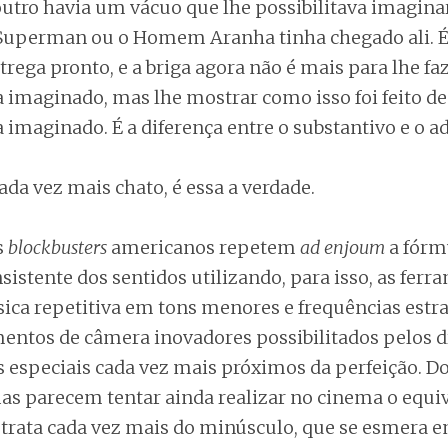
utro havia um vácuo que lhe possibilitava imagina
uperman ou o Homem Aranha tinha chegado ali. É 
rega pronto, e a briga agora não é mais para lhe fa
a imaginado, mas lhe mostrar como isso foi feito d
 imaginado. É a diferença entre o substantivo e o ad
da vez mais chato, é essa a verdade.
s
blockbusters
americanos repetem
ad enjoum
a fórm
istente dos sentidos utilizando, para isso, as ferr
sica repetitiva em tons menores e frequências estr
entos de câmera inovadores possibilitados pelos d
os especiais cada vez mais próximos da perfeição. Do
as parecem tentar ainda realizar no cinema o equi
e trata cada vez mais do minúsculo, que se esmera e