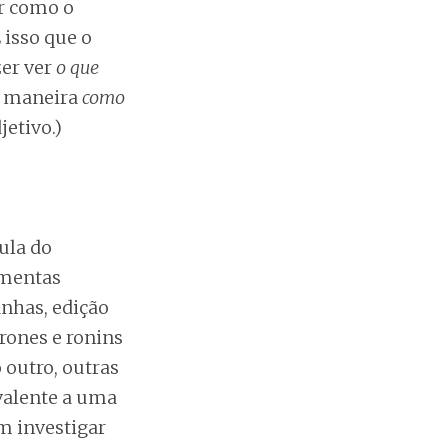
r como o
isso que o
zer ver
o que
e maneira
como
jetivo.)
ula do
amentas
anhas, edição
rones e ronins
 outro, outras
valente a uma
m investigar