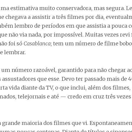
uma estimativa muito conservadora, mas segura. L
chegava a assistir a três filmes por dia, eventual
bém lembro de períodos em que assistia a pouca co
e não via nada, por impossível. Muitas vezes revi 
não foi só
Casablanca
; tem um número de filme bobos
e lembrar.
é um número razoável, garantido para não chegar ao
assustadores que esse. Devo ter passado mais de 4
rta vida diante da TV, o que inclui, além dos filmes,
ados, telejornais e até — credo em cruz três veze
 grande maioria dos filmes que vi. Espontaneamen
umas poucas centenas. Diante de títulos e sinopses