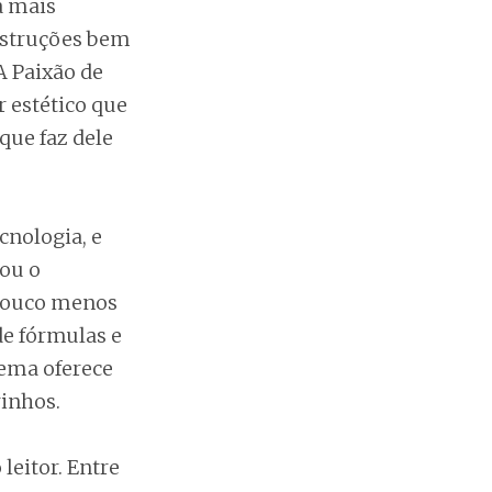
a mais
onstruções bem
A Paixão de
r estético que
que faz dele
cnologia, e
tou o
 pouco menos
de fórmulas e
nema oferece
rinhos.
leitor. Entre