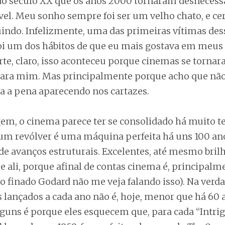
o século XX que os anos 2000 tornaram desnecessá
vel. Meu sonho sempre foi ser um velho chato, e c
indo. Infelizmente, uma das primeiras vítimas des
oi um dos hábitos de que eu mais gostava em meus 
te, claro, isso aconteceu porque cinemas se torna
ara mim. Mas principalmente porque acho que não
ha a pena aparecendo nos cartazes.
m, o cinema parece ter se consolidado há muito 
m revólver é uma máquina perfeita há uns 100 an
de avanços estruturais. Excelentes, até mesmo bril
e ali, porque afinal de contas cinema é, principalm
 o finado Godard não me veja falando isso). Na verd
 lançados a cada ano não é, hoje, menor que há 60 
lguns é porque eles esquecem que, para cada “Intri