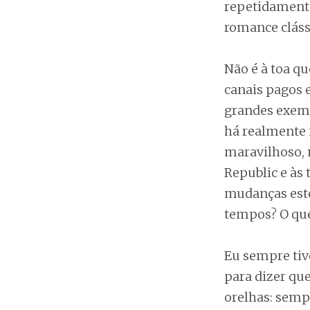
repetidament
romance clássi
Não é à toa qu
canais pagos 
grandes exemp
há realmente
maravilhoso, 
Republic e às 
mudanças esté
tempos? O qu
Eu sempre tiv
para dizer q
orelhas: semp