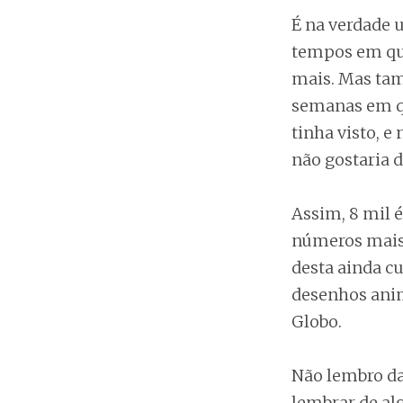
É na verdade 
tempos em que 
mais. Mas tam
semanas em qu
tinha visto, e 
não gostaria d
Assim, 8 mil 
números mais 
desta ainda cu
desenhos anim
Globo.
Não lembro da
lembrar de alg