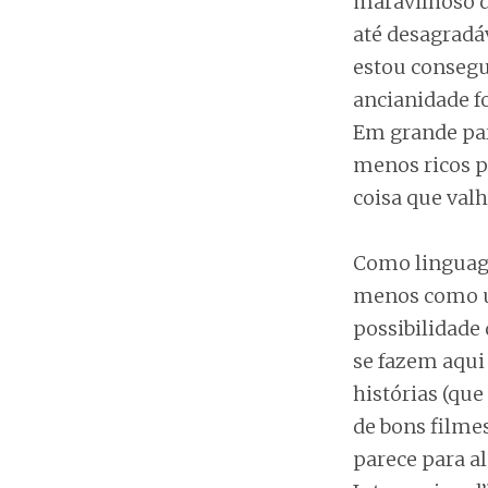
maravilhoso d
até desagradá
estou consegu
ancianidade f
Em grande par
menos ricos p
coisa que val
Como linguage
menos como u
possibilidade 
se fazem aqui 
histórias (que
de bons filmes
parece para a