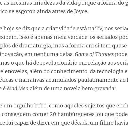
e as mesmas miudezas da vida porque a forma do 
co se esgotou ainda antes de Joyce.
e hoje se diz que a criatividade está na TV, nos seri
exibem. Isso é apenas meia verdade: os seriados po
los de dramaturgia, mas a forma em si tem quase
 inovação, em nenhuma delas.
Game of Thrones
pode 
mas o que há de revolucionário em relação aos seri
telenovelas, além do conhecimento, da tecnologia e
ticas e narrativas acumulados paulatinamente ao 
e é
Mad Men
além de uma novela bem gravada?
e um orgulho bobo, como aqueles sujeitos que enc
ue conseguem comer 20 hambúrgueres, ou que pod
re fui capaz de dizer em que década um filme havia