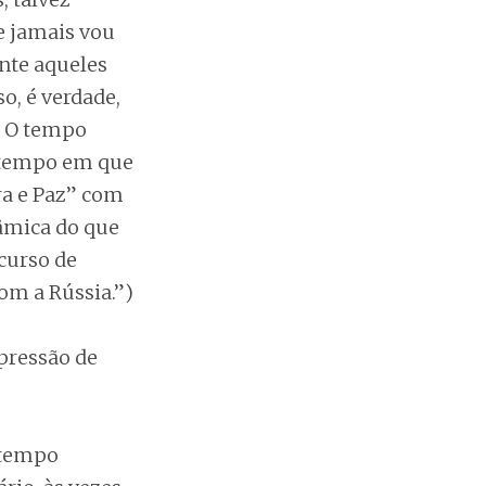
e jamais vou
nte aqueles
, é verdade,
. O tempo
, tempo em que
ra e Paz” com
âmica do que
curso de
com a Rússia.”)
pressão de
atempo