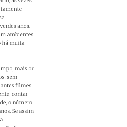
rio, às vezes
ertamente
sa
verdes anos.
ram ambientes
 há muita
tempo, mais ou
os, sem
hantes filmes
ente, contar
ade, o número
anos. Se assim
ga