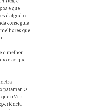
n Trail
, e
pos é que
ses é alguém
nda conseguia
s melhores que
a.
ue o melhor
mpo e ao que
aneira
o patamar. O
 que o Von
xperiência