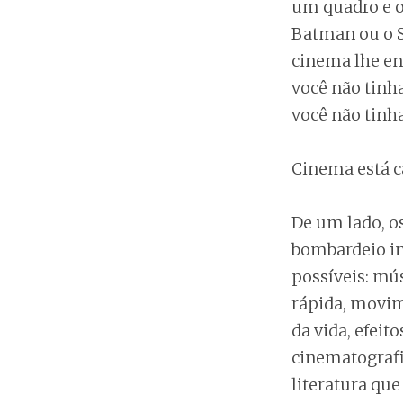
um quadro e o
Batman ou o S
cinema lhe ent
você não tinh
você não tinha
Cinema está ca
De um lado, o
bombardeio ins
possíveis: mú
rápida, movim
da vida, efeit
cinematografi
literatura qu