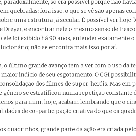
e, paradoxalmente, só era possível porque não havi
rem quebradas; fora isso, o que se vê são apenas c
sobre uma estrutura já secular. É possível ver hoje “
de Dreyer, e encontrar nele o mesmo senso de fresco
 ele foi exibido há 90 anos, entender exatamente o 
ucionário; não se encontra mais isso por aí.
, o último grande avanço tem a ver com o uso da te
o maior indício de seu esgotamento. O CGI possibili
consolidação dos filmes de super-heróis. Mas em
e gênero se estratificou numa repetição constante 
 menos para mim, hoje, acabam lembrando que o ci
lidades de co-participação criativa do que os quad
os quadrinhos, grande parte da ação era criada pelo 