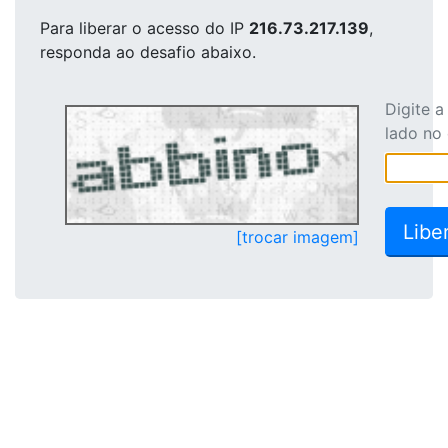
Para liberar o acesso
do IP
216.73.217.139
,
responda ao desafio abaixo.
Digite 
lado no
[trocar imagem]