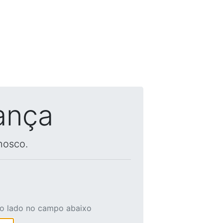
ança
nosco.
ao lado no campo abaixo