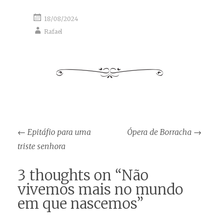
18/08/2024
Rafael
Post
←
Epitáfio para uma
Ópera de Borracha
→
navigation
triste senhora
3 thoughts on “
Não
vivemos mais no mundo
em que nascemos
”