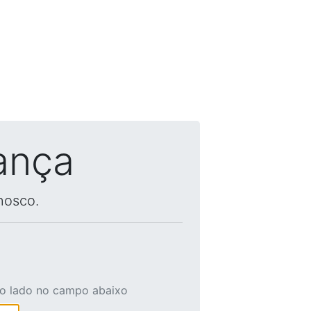
ança
nosco.
ao lado no campo abaixo