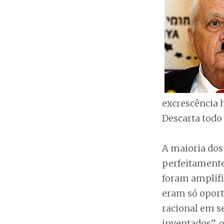
excrescência 
Descarta todo 
A maioria dos 
perfeitamente
foram amplifi
eram só oport
racional em se
inventados”, o