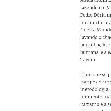
Ainda assim L
fazendo na Pal
Pedro Dória
mo
mesma forma q
Guerra Mundia
lavando o chã
humilhação, 
humana; e a e
Tayem.
Claro que se 
campos de mo
metodologia, 
momento mais 
nazismo é a sé