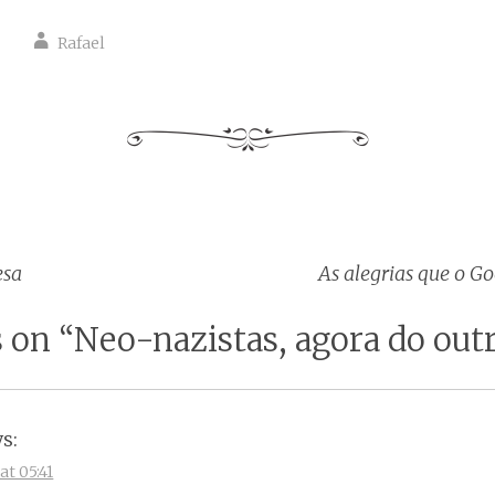
Rafael
esa
As alegrias que o G
tion
 on “
Neo-nazistas, agora do outr
s:
at 05:41