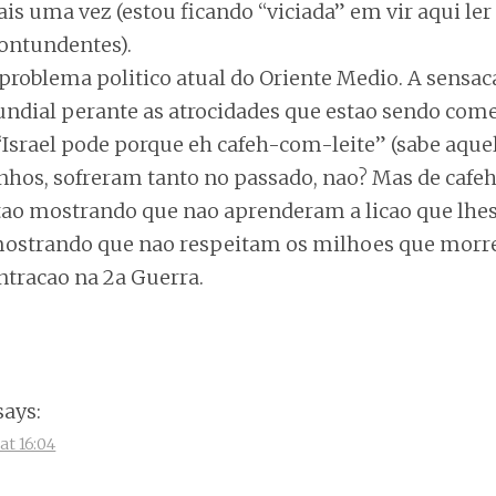
is uma vez (estou ficando “viciada” em vir aqui ler
contundentes).
 problema politico atual do Oriente Medio. A sensa
ndial perante as atrocidades que estao sendo come
“Israel pode porque eh cafeh-com-leite” (sabe aque
inhos, sofreram tanto no passado, nao? Mas de cafe
tao mostrando que nao aprenderam a licao que lhe
 mostrando que nao respeitam os milhoes que mor
tracao na 2a Guerra.
says:
at 16:04