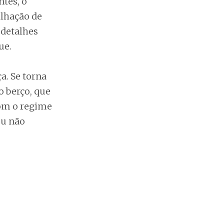
tes, o
ilhação de
 detalhes
ue.
a. Se torna
o berço, que
com o regime
eu não