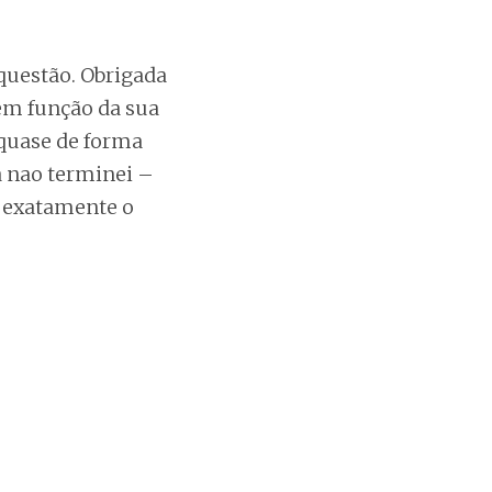
 questão. Obrigada
 em função da sua
 quase de forma
da nao terminei –
, exatamente o