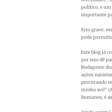
político, e u
importante pa
Erro grave, es
pode permitir
Este blog já c
por isso dê pa
Budapeste dura
ações nazista
procurando se
minha avó”. (A
humanos, é ass