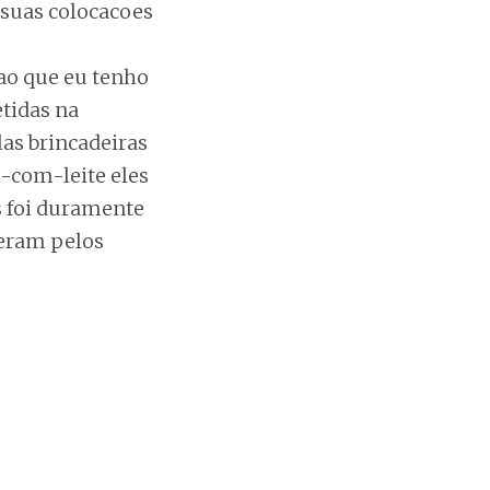
 suas colocacoes
cao que eu tenho
tidas na
las brincadeiras
h-com-leite eles
s foi duramente
reram pelos