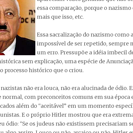
essa comparação, porque o nazismo 
mais que isso, etc.
Essa sacralização do nazismo como a
impossível de ser repetido, sempre
um erro. Pressupõe a idéia imbecil d
histórica sem explicação, uma espécie de Anunciaçã
o processo histórico que o criou.
nazistas não era louca, não era alucinada de ódio. 
 normal, com preconceitos comuns em sua época e
cados além do “aceitável” em um momento específ
unistas. E o próprio Hitler mostrou que era extre
u ódio: “Se os judeus não existissem precisariam s
u algo assim. Louco ou não, arcaico ou não, Hitler 