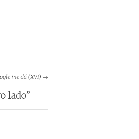
oogle me dá (XVI)
→
o lado
”