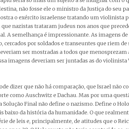
apid seria só mais um sujeito a se indignar com o q
estina, não fosse ele o ministro da Justiça do seu pa
stra o exército israelense tratando um violinista p
ue nazistas trataram judeus nos anos que precede
l. A semelhança é impressionante. As imagens de
o, cercados por soldados e transeuntes que riem de
deveriam ser mostradas a todos que menosprezam
ssa imagens deveriam ser juntadas as do violinist
pode dizer que não há comparação, que Israel não c
rte como Auschwitz e Dachau. Mas por uma quest
a Solução Final não define o nazismo. Define o Holo
baixo da história da humanidade. O que realmente
rie de leis e, principalmente, de atitudes que o Rei