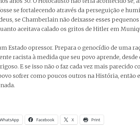
s anos 30. O Holocausto não teria acontecido se, an
osse se fortalecendo através da perseguição e hum
deus, se Chamberlain não deixasse esses pequenos
anto aceitava calado os gritos de Hitler em Muniq
 um Estado opressor. Prepara o genocídio de uma raç
nte racista à medida que seu povo aprende, desde 
rigoso. E se isso não o faz cada vez mais parecido 
povo sofrer como poucos outros na História, então 
nada.
WhatsApp
Facebook
X
Print