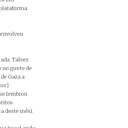
 plataforma
esenvolveu
rada. Talvez
u no gueto de
 de Gaza a
ina
]
 me lembrou
reitos
ra deste mês).