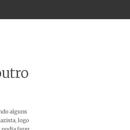
outro
ndo alguns
zista, logo
 podia fazer