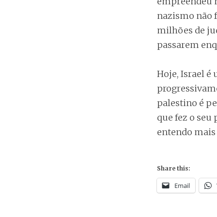
empreendeu no
nazismo não f
milhões de ju
passarem enqu
Hoje, Israel é
progressivame
palestino é pe
que fez o seu 
entendo mais 
Share this:
Email