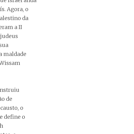
ue Israel anda
ís. Agora, o
alestino da
ram a II
 judeus
 sua
 a maldade
a Wissam
onstruiu
ão de
causto, o
 define o
ch