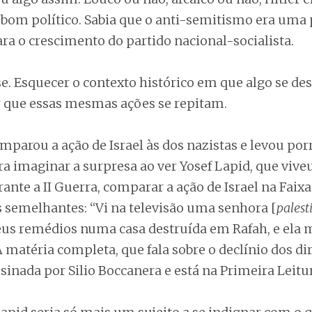
m bom político. Sabia que o anti-semitismo era uma
ra o crescimento do partido nacional-socialista.
se. Esquecer o contexto histórico em que algo se d
 que essas mesmas ações se repitam.
omparou a ação de Israel às dos nazistas e levou por
ra imaginar a surpresa ao ver Yosef Lapid, que vive
nte a II Guerra, comparar a ação de Israel na Faixa
s semelhantes: “Vi na televisão uma senhora [
palest
us remédios numa casa destruída em Rafah, e ela
 matéria completa, que fala sobre o declínio dos di
inada por Silio Boccanera e está na Primeira Leitu