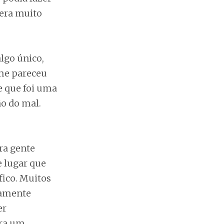
era muito
lgo único,
 me pareceu
e que foi uma
o do mal.
Era gente
 lugar que
ico. Muitos
mamente
er
era um