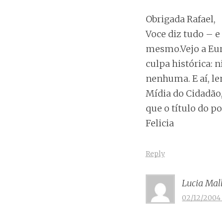
Obrigada Rafael,
Voce diz tudo – e
mesmo.Vejo a Euro
culpa histórica: 
nenhuma. E aí, len
Mídia do Cidadão,
que o título do po
Felicia
Reply
Lucia Mal
02/12/2004 