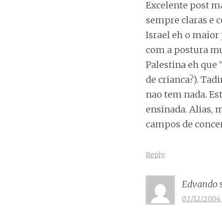
Excelente post ma
sempre claras e 
Israel eh o maior
com a postura mu
Palestina eh que 
de crianca?). Tad
nao tem nada. Es
ensinada. Alias,
campos de concen
Reply
Edvando
02/12/2004 