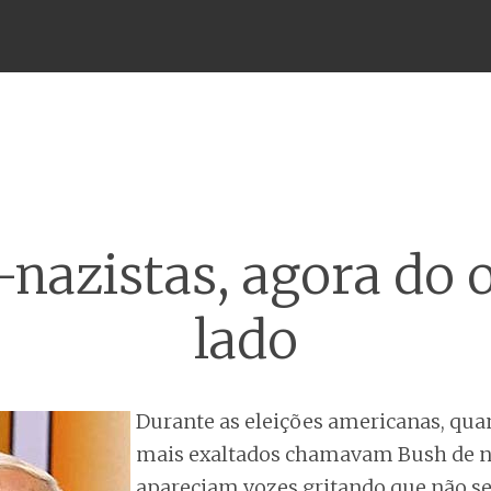
Menu
nazistas, agora do 
lado
Durante as eleições americanas, qua
mais exaltados chamavam Bush de na
apareciam vozes gritando que não se