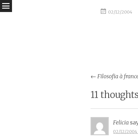
02/12/2004
Post
←
Filosofia à franc
naviga
11 thoughts
Felicia
say
02/12/2004 