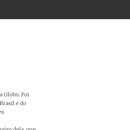
a Globo. Foi
rasil e do
s.
aixo dela, que