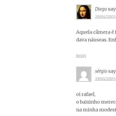
Diego
say
29/04/2005 
Aquela câmera é f
dava náuseas. En
Reply
sérgio
say
29/04/2005 
oi rafael,
o baixinho mere
na minha modesta 