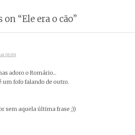
tion
s on “
Ele era o cão
”
:
at 01:09
 mas adoro o Romário…
é um fofo falando de outro.
 sem aquela última frase ;))