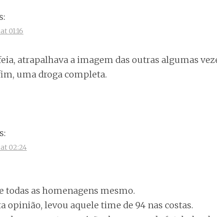
s:
at 01:16
eia, atrapalhava a imagem das outras algumas veze
fim, uma droga completa.
s:
at 02:24
ce todas as homenagens mesmo.
opinião, levou aquele time de 94 nas costas.