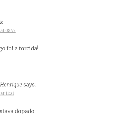
s:
at 08:53
 foi a torcida!
 Henrique
says:
at 11:21
stava dopado.