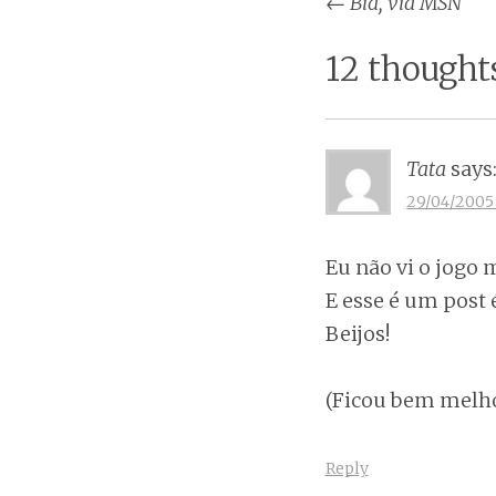
Post
←
Bia, via MSN
naviga
12 thought
Tata
says
29/04/2005 
Eu não vi o jogo
E esse é um post 
Beijos!
(Ficou bem melhor
Reply