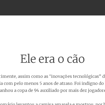
Menu
Ele era o cão
primente, assim como as “inovações tecnológicas” d
 com pelo menos 5 anos de atraso. Foi indigno do B
hou a copa de 94 auxiliado por mais dez jogadore
mário levantou a camisa amarela e mostrou, por b