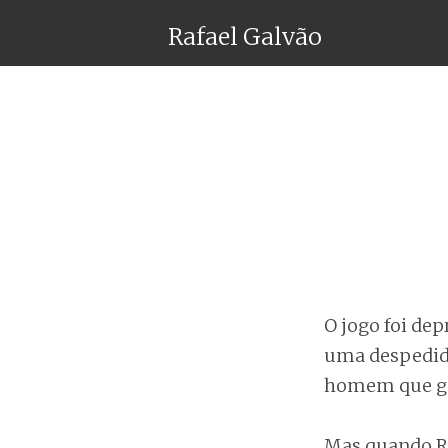
Rafael Galvão
O jogo foi de
uma despedida
homem que gan
Mas quando Ro