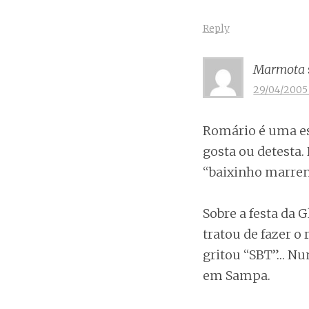
Reply
Marmota
29/04/2005 
Romário é uma es
gosta ou detesta
“baixinho marren
Sobre a festa da 
tratou de fazer o
gritou “SBT”… Nu
em Sampa.