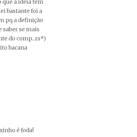
 que a idéia tem
i bastante foi a
m pq a definição
e saber se mais
rente do comp…rs*)
uito bacana
xinho é foda!