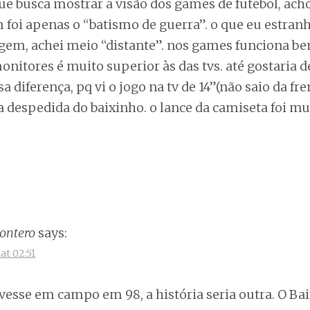
ue busca mostrar a visão dos games de futebol, acho
 foi apenas o “batismo de guerra”. o que eu estranhe
gem, achei meio “distante”. nos games funciona be
itores é muito superior às das tvs. até gostaria d
a diferença, pq vi o jogo na tv de 14”(não saio da f
 a despedida do baixinho. o lance da camiseta foi m
ontero
says:
at 02:51
vesse em campo em 98, a história seria outra. O Bai