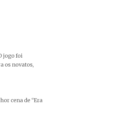
 jogo foi
a os novatos,
lhor cena de “Era