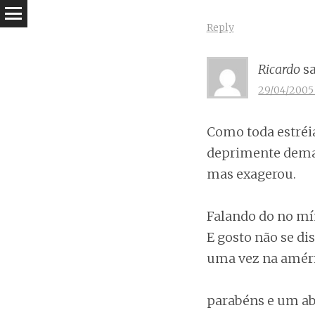
Reply
Ricardo
s
29/04/2005 
Como toda estréi
deprimente demai
mas exagerou.
Falando do no mín
E gosto não se di
uma vez na améri
parabéns e um ab