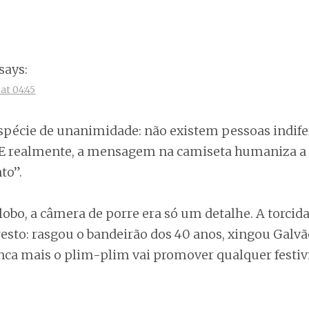
says:
at 04:45
pécie de unanimidade: não existem pessoas indife
. E realmente, a mensagem na camiseta humaniza a 
to”.
Globo, a câmera de porre era só um detalhe. A torcid
 resto: rasgou o bandeirão dos 40 anos, xingou Galv
nca mais o plim-plim vai promover qualquer festiv