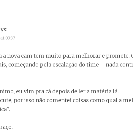
ays:
at 03:37
a a nova cam tem muito para melhorar e promete. O
s, começando pela escalação do time – nada contr
imo, eu vim pra cá depois de ler a matéria lá.
scute, por isso não comentei coisas como qual a me
ca”.
raço.