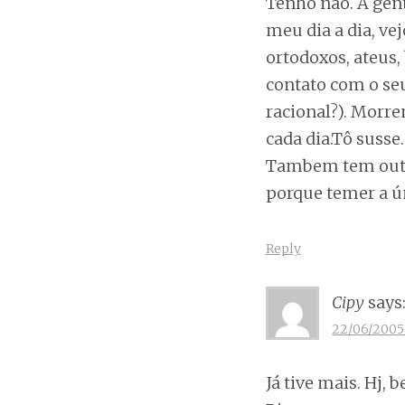
Tenho não. A gen
meu dia a dia, ve
ortodoxos, ateus,
contato com o seu
racional?). Morr
cada dia.Tô susse.
Tambem tem outra:
porque temer a ún
Reply
Cipy
says
22/06/2005 
Já tive mais. Hj,