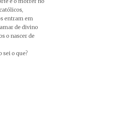
rte e o morrer no
católicos,
sos entram em
hamar de divino
s o nascer de
 sei o que?