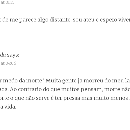
at 01:35
 de me parece algo distante. sou ateu e espero vive
ada
says:
at 04:06
er medo da morte? Muita gente ja morreu do meu lad
da. Ao contrario do que muitos pensam, morte não t
orte o que não serve é ter pressa mas muito menos
 vida.