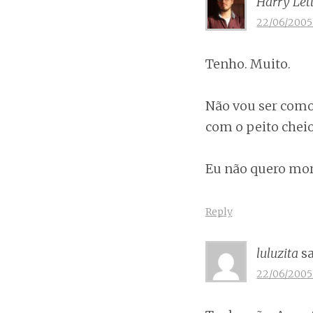
Harry Let
22/06/2005 
Tenho. Muito.
Não vou ser como 
com o peito chei
Eu não quero mor
Reply
luluzita
s
22/06/2005 