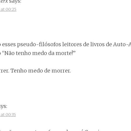
terx
says:
at 00:25
esses pseudo-filósofos leitores de livros de Auto
o “Não tenho medo da morte!”
rer. Tenho medo de morrer.
ays:
at 00:35