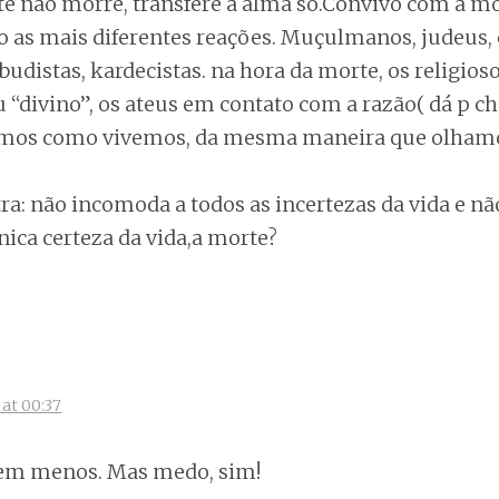
te não morre, transfere a alma só.Convivo com a mo
jo as mais diferentes reações. Muçulmanos, judeus, 
 budistas, kardecistas. na hora da morte, os religio
 “divino”, os ateus em contato com a razão( dá p c
emos como vivemos, da mesma maneira que olhamo
 não incomoda a todos as incertezas da vida e não
ica certeza da vida,a morte?
:
at 00:37
 bem menos. Mas medo, sim!