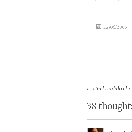
22/06/2005
Post
←
Um bandido ch
naviga
38 thought