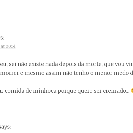
s:
at 00:51
eu, sei não existe nada depois da morte, que vou vi
morrer e mesmo assim não tenho o menor medo d
ar comida de minhoca porque quero ser cremado…
says: