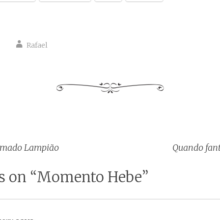
Rafael
amado Lampião
Quando fan
tion
s on “
Momento Hebe
”