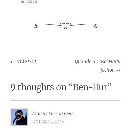
Rafael
Post
←
NCC-1701
Quando a CosacNaify
navigation
fechou
→
9 thoughts on “
Ben-Hur
”
Marcus Pessoa
says:
17/11/2017 at 19:44