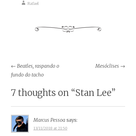
Rafael
Post
←
Beatles, raspando o
Mesóclises
→
navigation
fundo do tacho
7 thoughts on “
Stan Lee
”
Marcus Pessoa
says:
13/11/2018 at 21:50