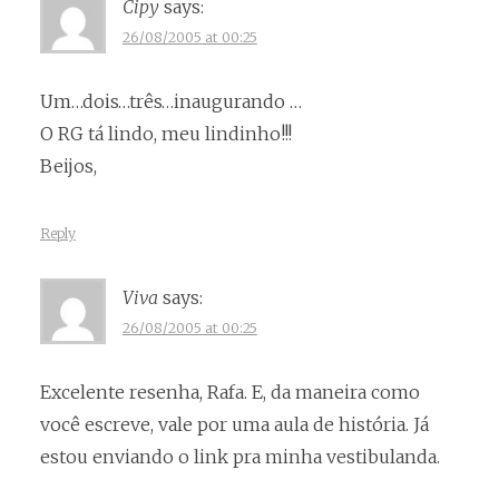
Cipy
says:
26/08/2005 at 00:25
Um…dois…três…inaugurando …
O RG tá lindo, meu lindinho!!!
Beijos,
Reply
Viva
says:
26/08/2005 at 00:25
Excelente resenha, Rafa. E, da maneira como
você escreve, vale por uma aula de história. Já
estou enviando o link pra minha vestibulanda.