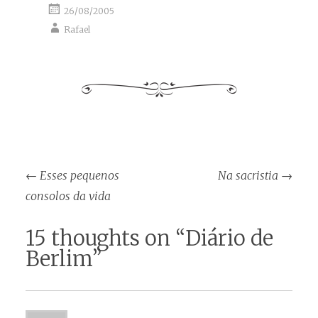
26/08/2005
Rafael
Post
←
Esses pequenos
Na sacristia
→
navigation
consolos da vida
15 thoughts on “
Diário de
Berlim
”