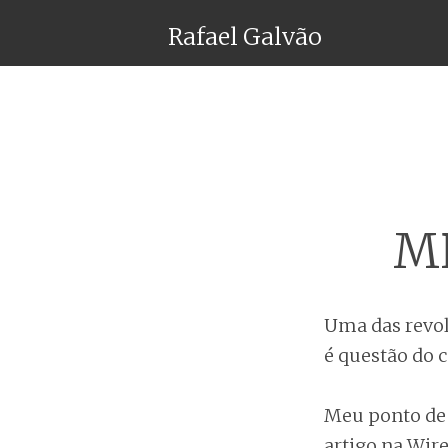
Rafael Galvão
MP
Uma das revo
é questão do 
Meu ponto de 
artigo
na Wired