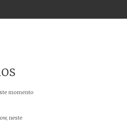
hos
neste momento
ow, neste