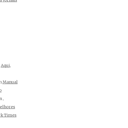
s jornais
n
Aqui,
n
Manual
o
n
,
elhores
rk Times