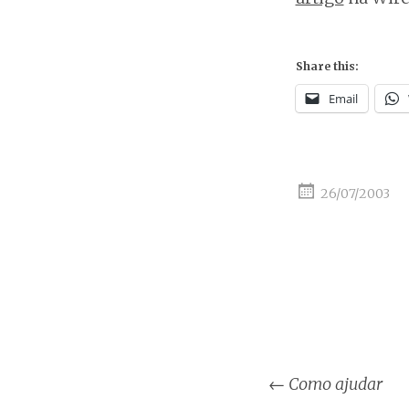
Share this:
Email
26/07/2003
Post
←
Como ajudar