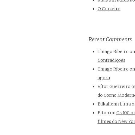
Mais um adeus ao
O Cruzeiro
Recent Comments
Thiago Ribeiro
on
Contradições
Thiago Ribeiro
o
agora
Vítor Guerreiro
o
do Corno Modern
Edkallenn Lima
o
Elton
on
Os 100 m
filmes do New Yo