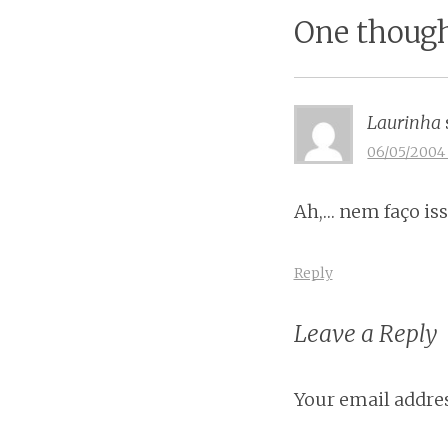
naviga
One though
Laurinha
06/05/2004 
Ah,… nem faço iss
Reply
Leave a Reply
Your email addres