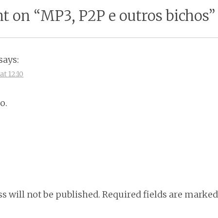
tion
t on “
MP3, P2P e outros bichos
”
says:
at 12:10
o.
s will not be published.
Required fields are marke