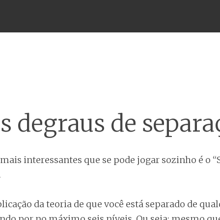
Menu
is degraus de separa
mais interessantes que se pode jogar sozinho é o “
.
licação da teoria de que você está separado de qua
do por no máximo seis níveis. Ou seja: mesmo qu