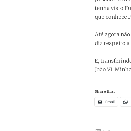
tenha visto F
que conhece F
Até agora não
diz respeito 
E, transferind
João VI. Minh
Share this:
Email