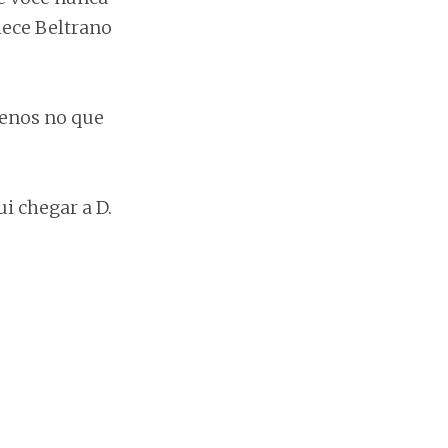
hece Beltrano
menos no que
i chegar a D.