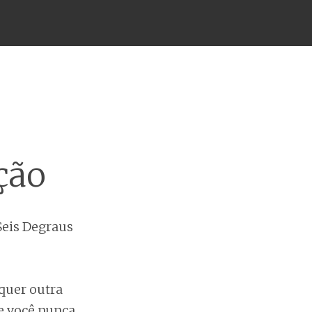
ção
Seis Degraus
lquer outra
e você nunca