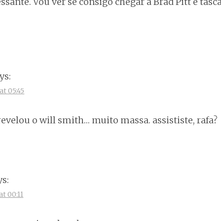
nte. Vou ver se consigo chegar a Brad Pitt e tasc
ys:
at 05:45
revelou o will smith… muito massa. assististe, rafa?
ys:
at 00:11