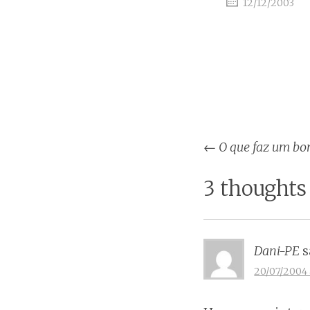
12/12/2003
Post
←
O que faz um bo
naviga
3 thoughts
Dani-PE
s
20/07/2004 