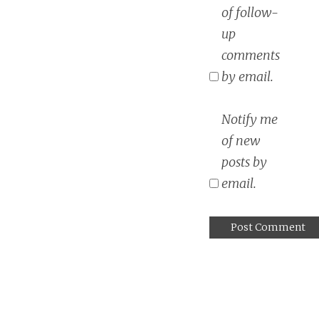
of follow-
up
comments
by email.
Notify me
of new
posts by
email.