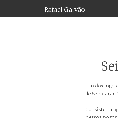
Rafael Galvão
Se
Um dos jogos 
de Separação”
Consiste na ap
pessoa no mun