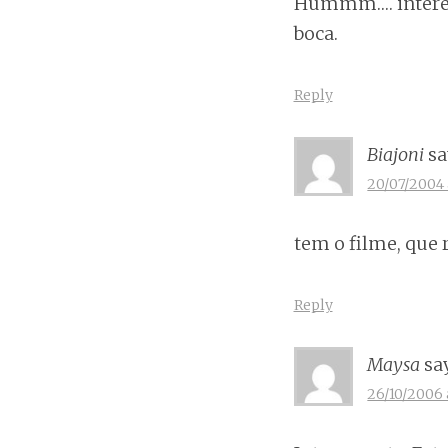
Hummm…. interessa
boca.
Reply
Biajoni
sa
20/07/2004 
tem o filme, que 
Reply
Maysa
sa
26/10/2006 