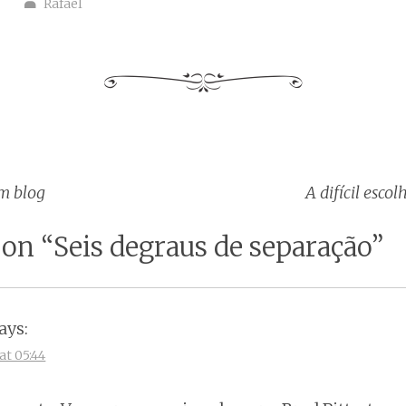
Rafael
m blog
A difícil esco
tion
 on “
Seis degraus de separação
”
ays:
at 05:44