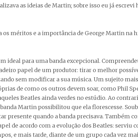
alizava as ideias de Martin; sobre isso eu já escrevi
a os méritos e a importância de George Martin na h
mem ideal para uma banda excepcional. Compreend
adeiro papel de um produtor: tirar o melhor possív
izando sem modificar a sua música. Um sujeito mais
óprias de como os outros devem soar, como Phil Spe
aqueles Beatles ainda verdes no estúdio. Ao contrari
banda Martin possibilitou que ela florescesse. Soub
tar presente quando a banda precisava. Também c
apel de acordo com a evolução dos Beatles: serviu 
pos, e mais tarde, diante de um grupo cada vez ma