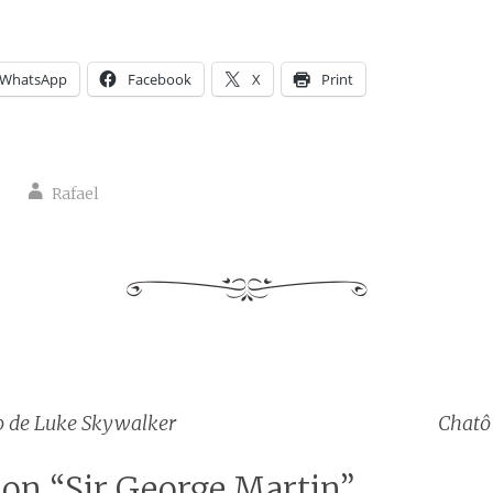
WhatsApp
Facebook
X
Print
Rafael
o de Luke Skywalker
Chatô 
tion
 on “
Sir George Martin
”