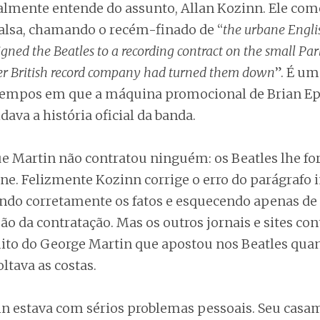
ealmente entende do assunto, Allan Kozinn. Ele co
 falsa, chamando o recém-finado de “
the urbane Engli
gned the Beatles to a recording contract on the small Pa
her British record company had turned them down
”. É um
empos em que a máquina promocional de Brian Ep
dava a história oficial da banda.
ue Martin não contratou ninguém: os Beatles lhe f
ne. Felizmente Kozinn corrige o erro do parágrafo i
ando corretamente os fatos e esquecendo apenas de
ão da contratação. Mas os outros jornais e sites c
ito do George Martin que apostou nos Beatles qua
ltava as costas.
n estava com sérios problemas pessoais. Seu casa