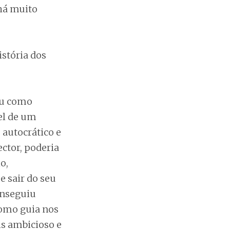
 há muito
istória dos
eu como
el de um
 autocrático e
ctor, poderia
o,
e sair do seu
onseguiu
como guia nos
is ambicioso e