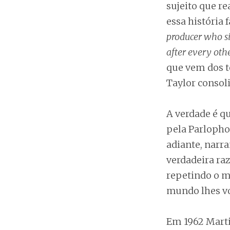
sujeito que r
essa história
producer who si
after every ot
que vem dos t
Taylor consoli
A verdade é q
pela Parlopho
adiante, narr
verdadeira raz
repetindo o m
mundo lhes vo
Em 1962 Marti