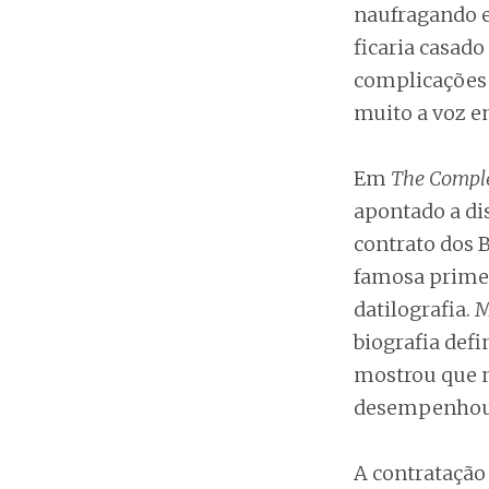
naufragando e
ficaria casad
complicações 
muito a voz e
Em
The Comple
apontado a dis
contrato dos B
famosa primei
datilografia.
biografia defi
mostrou que nã
desempenhou 
A contratação