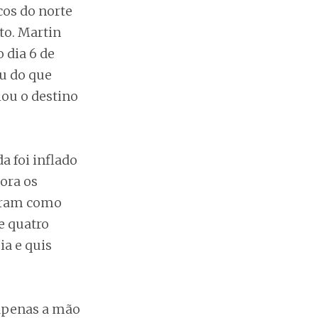
cos do norte
to. Martin
 dia 6 de
u do que
elou o destino
a foi inflado
ora os
viram como
e quatro
a e quis
 apenas a mão