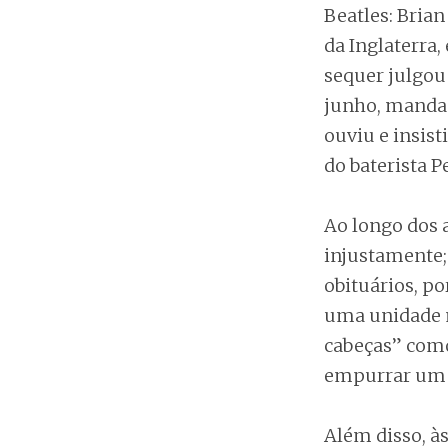
Beatles: Brian
da Inglaterra,
sequer julgou 
junho, mandan
ouviu e insist
do baterista P
Ao longo dos a
injustamente;
obituários, p
uma unidade m
cabeças” como
empurrar um ce
Além disso, à