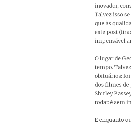
inovador, cons
Talvez isso se
que às qualida
este post (tir
impensável an
O lugar de Ge
tempo. Talvez
obituários: fo
dos filmes de 
Shirley Basse
rodapé sem im
E enquanto o