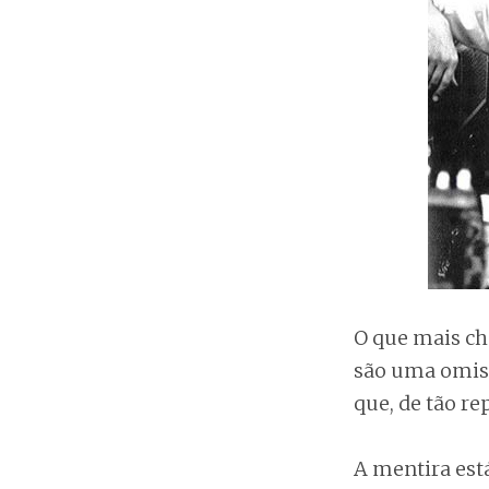
O que mais ch
são uma omiss
que, de tão re
A mentira est