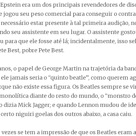
 Epstein era um dos principais revendedores de dis
 e jogou seu peso comercial para conseguir o contra
necessário estar presente à tal primeira audição, no
do seu assistente em seu lugar. O assistente gosto
iu para que ele fosse até lá; incidentalmente, isso s
ete Best, pobre Pete Best.
nos, o papel de George Martin na trajetória da band
 ele jamais seria o “quinto beatle”, como querem ag
orque não existe essa figura. Os Beatles sempre se 
onolítica diante do resto do mundo, o “monstro d
 dizia Mick Jagger; e quando Lennon mudou de idei
rto niguiri goelas dos outros abaixo, a casa caiu.
s vezes se tem a impressão de que os Beatles eram