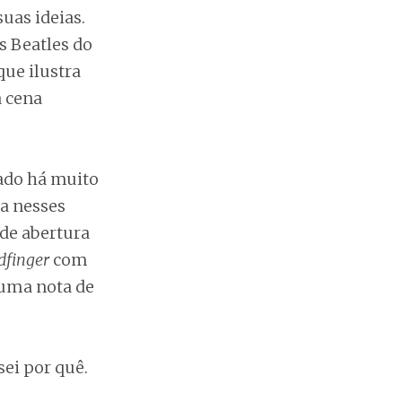
uas ideias.
s Beatles do
que ilustra
 cena
rado há muito
a nesses
 de abertura
dfinger
com
 uma nota de
sei por quê.