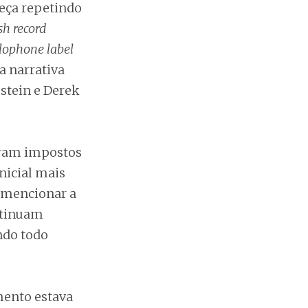
meça repetindo
sh record
rlophone label
a narrativa
stein e Derek
oram impostos
nicial mais
 mencionar a
ontinuam
ndo todo
mento estava