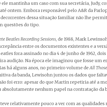
 ele mantinha um caso com sua secretária, Judy, 
o até ontem. Embora responsável pelo A&R da Parlo
decorrentes dessa situação familiar não lhe permi
m questões do tipo.
te Beatles Recording Sessions
, de 1988, Mark Lewinsoh
crepância entre os documentos existentes e a versão
eatles fora assinado no dia 4 de junho de 1962, dois
ra audição. Na época ele imaginou que fosse um er
 Mas há alguns anos, no primeiro volume de
All Those
nitiva da banda, Lewisohn juntou os dados que falt
o foi erro: apesar do que Martin repetiria até a mo
absolutamente nenhum papel na contratação da b
 teve relativamente pouco a ver com as qualidades 