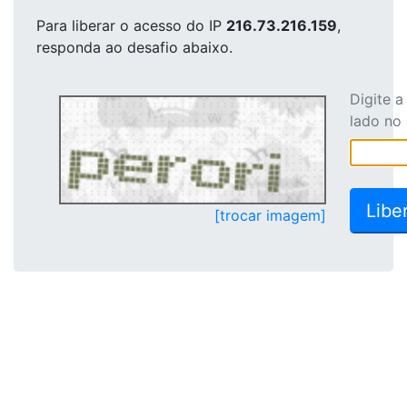
Para liberar o acesso
do IP
216.73.216.159
,
responda ao desafio abaixo.
Digite 
lado no
[trocar imagem]