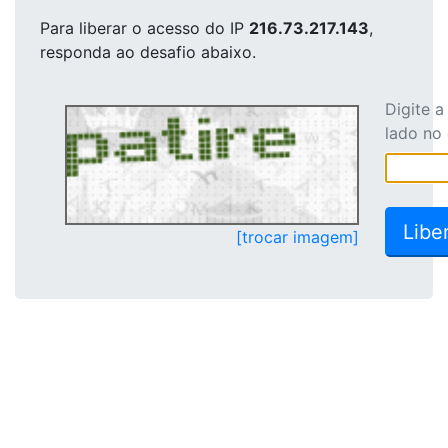
Para liberar o acesso
do IP
216.73.217.143
,
responda ao desafio abaixo.
Digite 
lado no
[trocar imagem]