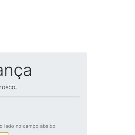
ança
nosco.
ao lado no campo abaixo