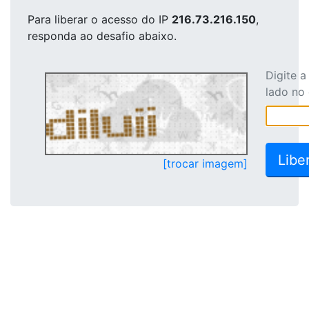
Para liberar o acesso
do IP
216.73.216.150
,
responda ao desafio abaixo.
Digite 
lado no
[trocar imagem]